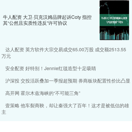
牛人配资 大卫·贝克汉姆品牌起诉Coty 指控
其“公然且实质性违反”许可协议
达人配资 英方软件大宗交易成交65.00万股 成交额2513.55
万元
安全配资 好特别！Jennie红毯造型十足吸睛
沪深投 交投活跃叠加一季报超预期 券商板块配置性价比凸显
高开网 霍尔木兹海峡的“不可能三角”
壹策略 他车裂商鞅，却让秦强大了百年！这才是被低估的雄
主