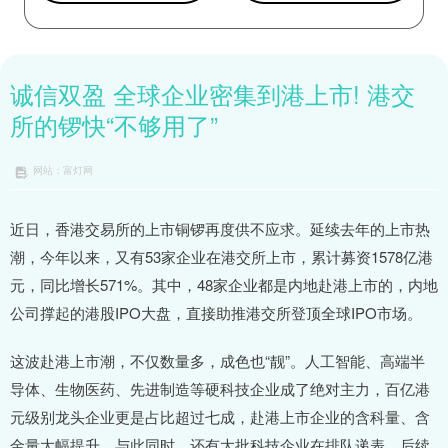
诚信双盈 全球企业密集到港上市! 港交
所的锣快“不够用了”
网站：富灯网
近日，香港交易所的上市铜锣再度供不应求。延续去年的上市热
潮，今年以来，又有53家企业在港交所上市，累计募资1578亿港
元，同比增长571%。其中，48家企业都是内地赴港上市的，内地
公司撑起的港股IPO大盘，直接助推港交所登顶全球IPO市场。
这波赴港上市潮，不仅数量多，成色也“靓”。人工智能、高端半
导体、生物医药、先进制造等硬科技企业成了绝对主力，百亿港
元级别龙头企业更是占比超过七成，赴港上市企业的含科量、含
金量大幅提升。与此同时，还有大批科技企业在排队递表，后续