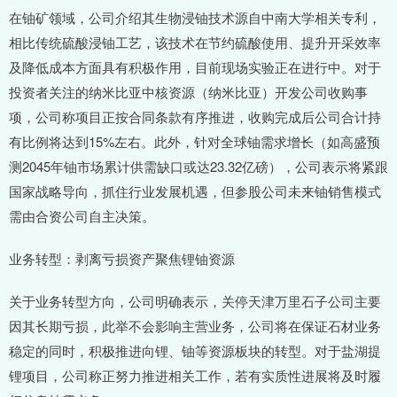
在铀矿领域，公司介绍其生物浸铀技术源自中南大学相关专利，
相比传统硫酸浸铀工艺，该技术在节约硫酸使用、提升开采效率
及降低成本方面具有积极作用，目前现场实验正在进行中。对于
投资者关注的纳米比亚中核资源（纳米比亚）开发公司收购事
项，公司称项目正按合同条款有序推进，收购完成后公司合计持
有比例将达到15%左右。此外，针对全球铀需求增长（如高盛预
测2045年铀市场累计供需缺口或达23.32亿磅），公司表示将紧跟
国家战略导向，抓住行业发展机遇，但参股公司未来铀销售模式
需由合资公司自主决策。
业务转型：剥离亏损资产聚焦锂铀资源
关于业务转型方向，公司明确表示，关停天津万里石子公司主要
因其长期亏损，此举不会影响主营业务，公司将在保证石材业务
稳定的同时，积极推进向锂、铀等资源板块的转型。对于盐湖提
锂项目，公司称正努力推进相关工作，若有实质性进展将及时履