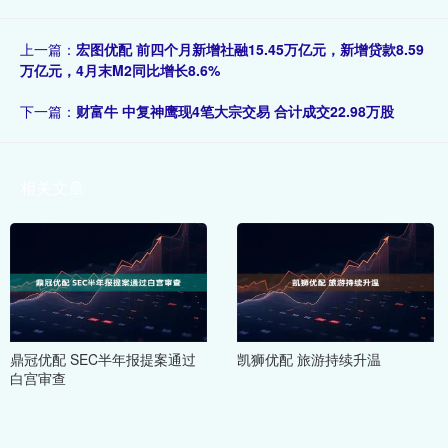
上一篇：
宏图优配 前四个月新增社融15.45万亿元，新增贷款8.59
万亿元，4月末M2同比增长8.6%
下一篇：
财富牛 中复神鹰现4笔大宗交易 合计成交22.98万股
相关文章
鼎冠优配 SEC半年报提案通过
凯狮优配 旅游持续升温
白宫审查