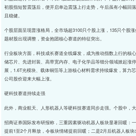
初股指短暂震荡后，便开启单边震荡上行走势，午后虽有小幅回
且稳健。
个股层面呈现普涨格局，全市场超3100只个股上涨，135只个
题材股出现调整，资金抱团核心赛道的特征突出。
行业板块方面，科技成长赛道全线爆发，成为推动指数上行的核
储芯片、先进封装、高带宽内存、电子化学品等细分领域掀起涨停潮
展，1.6T光模块、载体铜箔等上游核心材料需求持续爆发，算力
公司股价迎来大幅上涨。
硬科技赛道持续走强
此外，商业航天、人形机器人等硬科技赛道同步走强。个股中，
招商证券国际发布研报称，三重因素驱动机器人板块显著回暖：一
提前1至2个月释放，令板块情绪提前回暖；二是2月后机器人板块