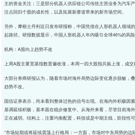
主的资金关注；三是部分机器人供应链公司传统主营业务为汽车
注点回归个股的成长性，以及拓展新赛道带来的新市场空间。
另外，摩根士丹利近日发布研报称，中国凭借在人形机器人领域
起路径。研报数据显示，中国人形机器人年内吸引全球46%的风
机构：A股向上趋势不改
上周A股主要宽基指数普遍收涨，本周一四大股指共振上涨，成交
大部分券商研报认为，随着市场对海外局势边际变化逐步脱敏，
趋势不改。
国信证券表示，尚未看到整体过热的信号出现。在海内外积极因
基调延续积极，基本面在稳步修复中。从海外来看，尽管目前海外
正在减弱。结构上，注重均衡配置，科技或是中期主线，阶段性
“市场短期或将延续震荡上行格局：一方面，市场对中东局势的边