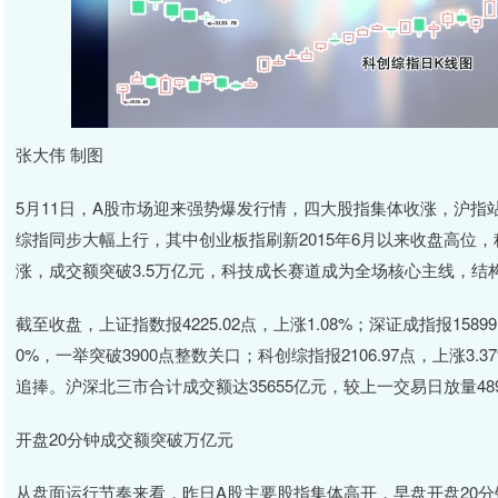
张大伟 制图
5月11日，A股市场迎来强势爆发行情，四大股指集体收涨，沪指站
综指同步大幅上行，其中创业板指刷新2015年6月以来收盘高位
涨，成交额突破3.5万亿元，科技成长赛道成为全场核心主线，结
截至收盘，上证指数报4225.02点，上涨1.08%；深证成指报15899.
0%，一举突破3900点整数关口；科创综指报2106.97点，上涨3.
追捧。沪深北三市合计成交额达35655亿元，较上一交易日放量48
开盘20分钟成交额突破万亿元
从盘面运行节奏来看，昨日A股主要股指集体高开，早盘开盘20