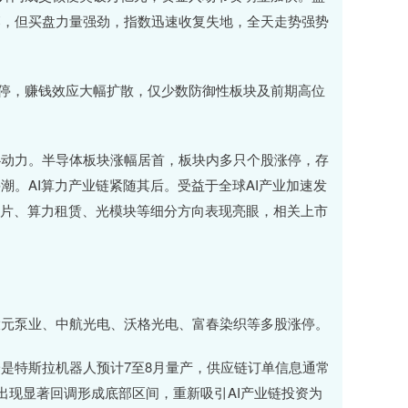
落，但买盘力量强劲，指数迅速收复失地，全天走势强势
股涨停，赚钱效应大幅扩散，仅少数防御性板块及前期高位
心动力。半导体板块涨幅居首，板块内多只个股涨停，存
。AI算力产业链紧随其后。受益于全球AI产业加速发
芯片、算力租赁、光模块等细分方向表现亮眼，相关上市
大元泵业、中航光电、沃格光电、富春染织等多股涨停。
是特斯拉机器人预计7至8月量产，供应链订单信息通常
出现显著回调形成底部区间，重新吸引AI产业链投资为