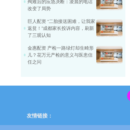
殉难后的应急决断：凌晨的电话
改变了局势
巨人配资 “二胎接送困难，让我家
返贫！”成都家长投诉内容，刷新
了三观认知
金惠配资 产检一路绿灯却生畸形
儿？花万元产检的意义与医患信
任之问
友情链接：