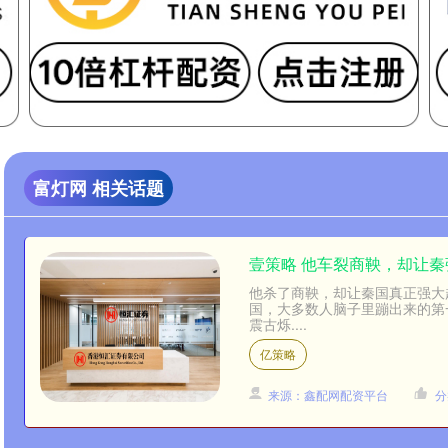
富灯网 相关话题
壹策略 他车裂商鞅，却让
他杀了商鞅，却让秦国真正强大
国，大多数人脑子里蹦出来的第
震古烁....
亿策略
来源：鑫配网配资平台
分